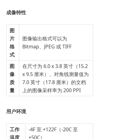
成像特性
图
片
图像输出格式可以为
格
Bitmap、JPEG 或 TIFF
式
图
在尺寸为 6.0 x 3.8 英寸（15.2
像
x 9.5 厘米）、对角线测量值为
质
7.0 英寸（17.8 厘米）的文档
量
上的图像采样率为 200 PPI
用户环境
工作
-4F 至 +122F（-20C 至
温度
+50C）