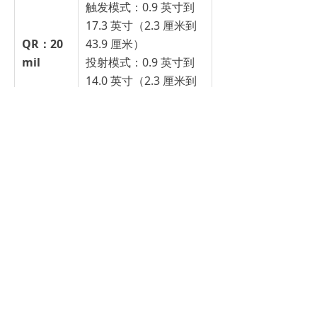
触发模式：0.9 英寸到
17.3 英寸（2.3 厘米到
QR：20
43.9 厘米）
mil
投射模式：0.9 英寸到
14.0 英寸（2.3 厘米到
35.6 厘米）
附件
鹅颈展示支架；三合一支架（PC 显
示屏支架、展示支架、壁挂支架）；
支持那些支持标准 1/4” - 20 安装螺
钉的第三方附件
机构认证