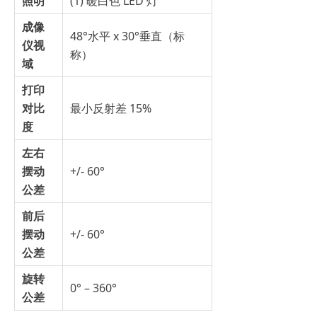
照明
(1) 暖白色 LED 灯
成像
48°水平 x 30°垂直（标
仪视
称）
域
打印
对比
最小反射差 15%
度
左右
摆动
+/- 60°
公差
前后
摆动
+/- 60°
公差
旋转
0° – 360°
公差