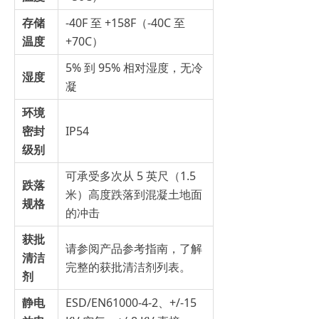
存储
-40F 至 +158F（-40C 至
温度
+70C）
5% 到 95% 相对湿度，无冷
湿度
凝
环境
密封
IP54
级别
可承受多次从 5 英尺（1.5
跌落
米）高度跌落到混凝土地面
规格
的冲击
获批
请参阅产品参考指南，了解
清洁
完整的获批清洁剂列表。
剂
静电
ESD/EN61000-4-2、+/-15