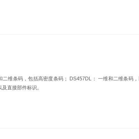
 一维和二维条码，包括高密度条码； DS457DL： 一维和二维条
码以及直接部件标识。