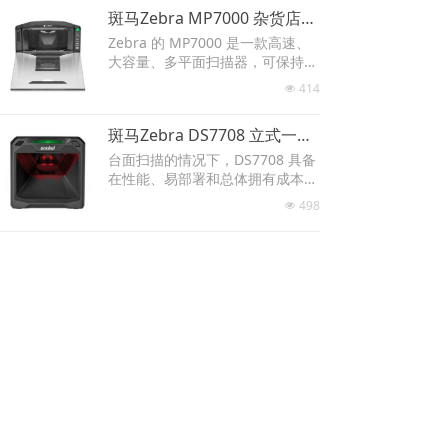
斑马Zebra MP7000 杂货店扫描器电子秤
Zebra 的 MP7000 是一款高速、
大容量、多平面扫描器，可保持传
统和自动结账通道的移动，每班处
414
넶
理更多事务。彩色摄像头成像可实
现产品识别，加快结账速度和防止
斑马Zebra DS7708 立式一维/二维扫描器
丢失应用。
台面扫描的情况下，DS7708 具备
在性能、易部署和总体拥有成本低
等方面的特点。不论销售点有何种
498
넶
条码，DS7708 都能轻松扫描；包
括一维、二维、印制和电子条码。