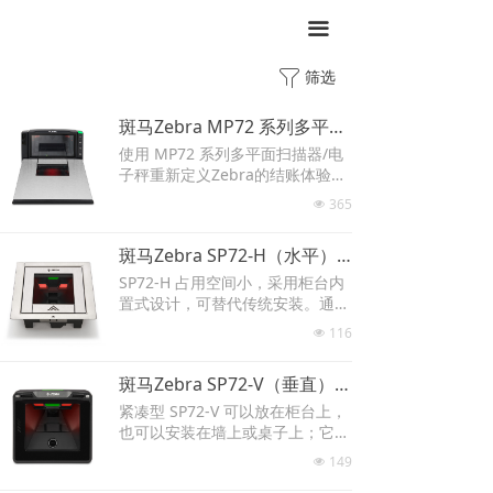
끀
ꁒ
筛选
斑马Zebra MP72 系列多平面扫描器/电子秤
使用 MP72 系列多平面扫描器/电
子秤重新定义Zebra的结账体验。
Zebra 的双光扫描器不仅提供快速
365
넶
结账性能，还具有包括彩色摄像头
的功能，可减少自助结账的损耗。
斑马Zebra SP72-H（水平）水平柜台内扫描器
SP72-H 占用空间小，采用柜台内
置式设计，可替代传统安装。通过
高性能的柜台内和柜台上扫描，提
116
넶
升结账体验。
斑马Zebra SP72-V（垂直） 垂直式台面扫描器
紧凑型 SP72-V 可以放在柜台上，
也可以安装在墙上或桌子上；它的
平面设计很容易适应自助结账柜和
149
넶
自助终端。(替换DS7708)